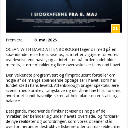
Premiere:
8. maj 2025
OCEAN WITH DAVID ATTENBOROUGH tager os med på en
spændende rejse for at vise os, at intet er vigtigere for vores
overlevelse end havet, og at intet sted på Jorden indeholder
mere liv, større mirakler og flere overraskelser til os end havet.
Den velkendte programvært og filmproducent fortæller om
nogle af de mange spændende opdagelser i havet, som har
fundet sted i hans levetid. Attenborough bruger spektakulære
scener med koralrev, tangskove og det åbne hav til at forklare,
hvorfor et sundt havmiljø sikrer, at hele planeten er stabil og i
balance.
Betagende, medrivende filmkunst viser os nogle af de
mirakler, der befinder sig under havets overflade, og forklarer
de nye realiteter og udfordringer, som vores oceaner står
overfor, herunder destruktive fiskemetoder og masseblegning