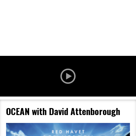
Filmdetaljer
HER KAN DU SE DETALJER OM OG KØBE
BILLETTER TIL DEN VALGTE FILM
OCEAN with David Attenborough